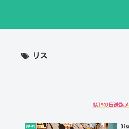
リス
MATYの伝送
Dis
買い物