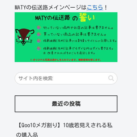
MATYの伝送路メインページは
こちら
！
最近の投稿
【Qoo10メガ割り】10歳若見えされる私
の購入品