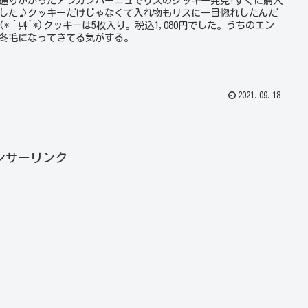
通りかかったアラカンパーニュでリスのクッキー発見!すぐに購入
した♪クッキーだけじゃなくて入れ物もリスに一目惚れしたんだ
(*´艸`*)クッキーは5枚入り。税込1,080円でした。うちのエン
冬毛になってきてる気がする。
2021.09.18
ンサーリンク