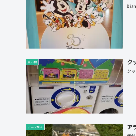
Dis
ク
買い物
クッ
ア
アニマルズ