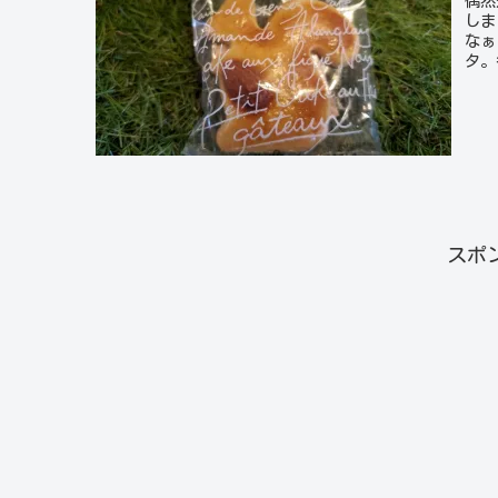
偶然
しま
なぁ
タ。
スポ