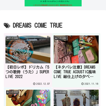
DREAMS COME TRUE
MATYの日記
MATYの日記
【初日レポ】ドリカム「5
【ネタバレ注意】DREAMS
つの歌詩（うた）」SUPER
COME TRUE ACOUSTIC風味
LIVE 2022
LIVE 総仕上げの夕べ
2021/2022 ～仕上がりが
2022.12.07
2021.11.16
よろしいようで～広島2日
目レポート
MATYの日記
MATYの日記