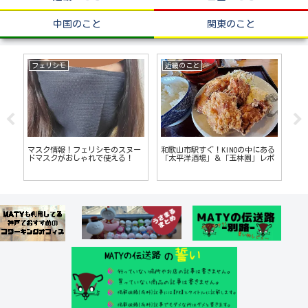
中国のこと
関東のこと
ェリシモ
近畿のこと
神戸のこと
スク情報！フェリシモのスヌー
和歌山市駅すぐ！KINOの中にある
神戸元町のジャ
マスクがおしゃれで使える！
「太平洋酒場」＆「玉林園」レポ
「M＆M」でしょ