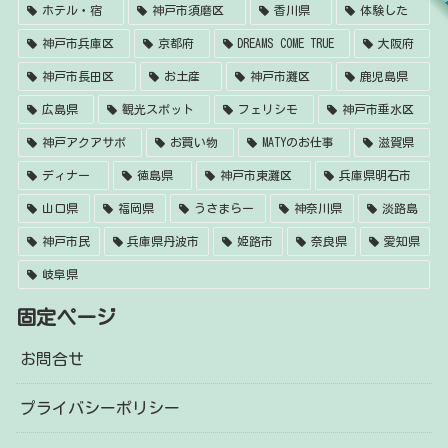
ホテル・宿
神戸市須磨区
香川県
体験した
神戸市兵庫区
京都府
DREAMS COME TRUE
大阪府
神戸市長田区
お土産
神戸市灘区
鹿児島県
広島県
観光スポット
フェリシモ
神戸市垂水区
神戸アクアサポ
お買い物
MATYのお仕事
滋賀県
ディナー
徳島県
神戸市東灘区
兵庫県明石市
山口県
福岡県
うさまらー
神奈川県
淡路島
神戸市民
兵庫県丹波市
姫路市
奈良県
愛知県
岐阜県
固定ページ
お問合せ
プライバシーポリシー