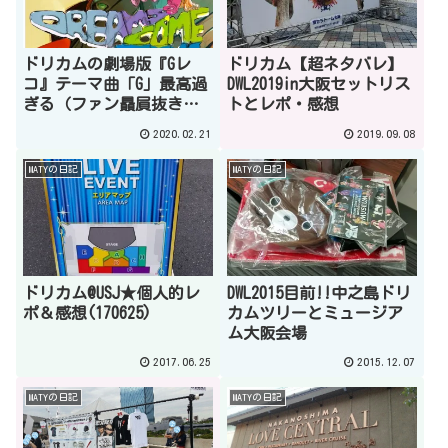
ドリカムの劇場版『Gレ
ドリカム【超ネタバレ】
コ』テーマ曲「G」最高過
DWL2019in大阪セットリス
ぎる（ファン贔屓抜きで
トとレポ・感想
マジで）
2020.02.21
2019.09.08
MATYの日記
MATYの日記
ドリカム@USJ★個人的レ
DWL2015目前!!中之島ドリ
ポ＆感想(170625)
カムツリーとミュージア
ム大阪会場
2017.06.25
2015.12.07
MATYの日記
MATYの日記