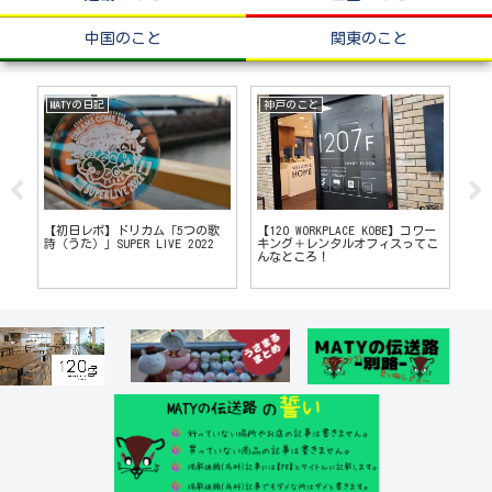
中国のこと
関東のこと
近畿のこと
兵庫県のこと
情
ワー
市役所に近い「ホテル グラン・
映
尼崎のどろどろ極濃厚白湯「らー
こ
エムズ京都」
地
めんStand R&R」