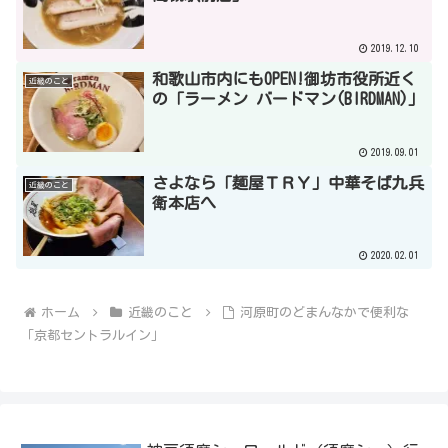
2019.12.10
和歌山市内にもOPEN!御坊市役所近く
近畿のこと
の「ラーメン バードマン(BIRDMAN)」
2019.09.01
さよなら「麺屋ＴＲＹ」中華そば九兵
近畿のこと
衛本店へ
2020.02.01
ホーム
近畿のこと
河原町のどまんなかで便利な
「京都セントラルイン」