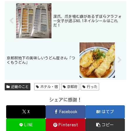
深爪、爪を噛む癖があるずぼらアラフォ
ー女子が選ぶNO.1ネイルシールはこれ
だ！
京都駅地下の美味しいうどん屋さん「つ
くもうどん」
近畿のこと
ホテル・宿
京都府
行った
シェアに感謝！
X
Facebook
はてブ
LINE
Pinterest
コピー