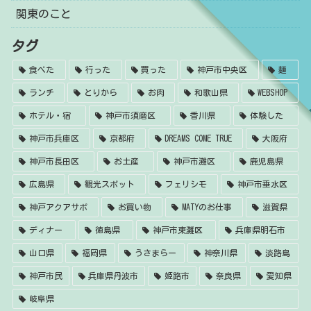
関東のこと
タグ
食べた
行った
買った
神戸市中央区
麺
ランチ
とりから
お肉
和歌山県
WEBSHOP
ホテル・宿
神戸市須磨区
香川県
体験した
神戸市兵庫区
京都府
DREAMS COME TRUE
大阪府
神戸市長田区
お土産
神戸市灘区
鹿児島県
広島県
観光スポット
フェリシモ
神戸市垂水区
神戸アクアサポ
お買い物
MATYのお仕事
滋賀県
ディナー
徳島県
神戸市東灘区
兵庫県明石市
山口県
福岡県
うさまらー
神奈川県
淡路島
神戸市民
兵庫県丹波市
姫路市
奈良県
愛知県
岐阜県