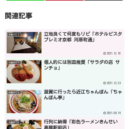
関連記事
立地良くて何度もリピ「ホテルビスタ
近畿のこと
プレミオ京都 河原町通」
2021.12.18
個人的には別皿推奨「サラダの店 サ
近畿のこと
ンチョ」
2021.12.23
滋賀に行ったら近江ちゃんぽん「ちゃ
近畿のこと
んぽん亭」
2021.05.15
行列に納得「彩色ラーメンきんせい
近畿のこと
高槻駅前店」