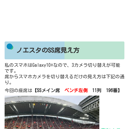
ノエスタのSS席見え方
私のスマホはGalaxy10+なので、3カメラ切り替えが可能
です。
席からスマホカメラを切り替えるだけの見え方は下記の通
り。
今回の座席は
【SSメイン席
ベンチ左側
11列 196番】