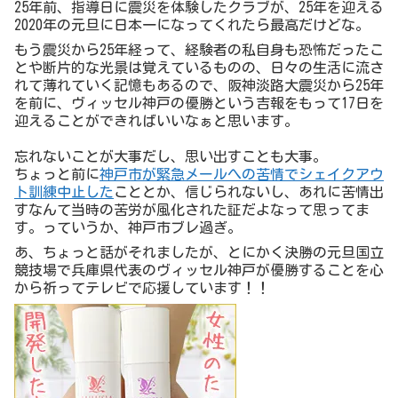
25年前、指導日に震災を体験したクラブが、25年を迎える
2020年の元旦に日本一になってくれたら最高だけどな。
もう震災から25年経って、経験者の私自身も恐怖だったこ
とや断片的な光景は覚えているものの、日々の生活に流さ
れて薄れていく記憶もあるので、阪神淡路大震災から25年
を前に、ヴィッセル神戸の優勝という吉報をもって17日を
迎えることができればいいなぁと思います。
忘れないことが大事だし、思い出すことも大事。
ちょっと前に
神戸市が緊急メールへの苦情でシェイクアウ
ト訓練中止した
こととか、信じられないし、あれに苦情出
すなんて当時の苦労が風化された証だよなって思ってま
す。っていうか、神戸市ブレ過ぎ。
あ、ちょっと話がそれましたが、とにかく決勝の元旦国立
競技場で兵庫県代表のヴィッセル神戸が優勝することを心
から祈ってテレビで応援しています！！