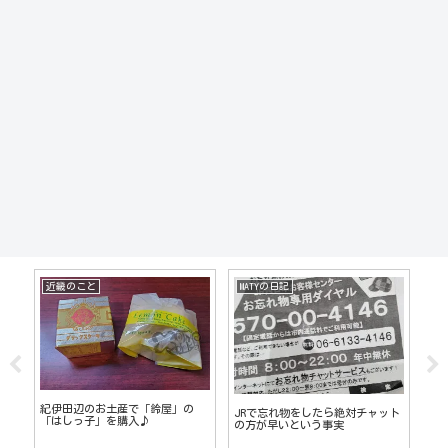
フェリシモ
神戸のこと
M
【お買い物編】兵庫県限定のスー
Ga
マスク情報！フェリシモのスヌー
ット
パー「ヤマダストアー」
ドマスクがおしゃれで使える！