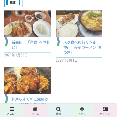
関連
新長田 「洋食 みやも
スグ食べに行くべき！
と」
神戸「みそラーメン さ
つき」
2023年1月30日
2023年2月1日
神戸駅すぐのご飯屋さ
ん！とりからが美味し
い「きしから」
メニュー
ホーム
検索
トップ
サイドバー