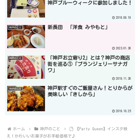
神戸ブルーウィークに参加しました！
2018.09.19
新長田 「洋食 みやもと」
神戸のこと
2023.01.30
「神戸お立寄り2」とは？神戸の商店
神戸のこと
街を巡る①「ブランジェリーサナガ
ワ」
2019.11.30
神戸駅すぐのご飯屋さん！とりからが
神戸のこと
美味しい「きしから」
2019.10.25
ホーム
神戸のこと
【Party Queen】インスタ映
え！かわいいお菓子がお手軽価格で♪