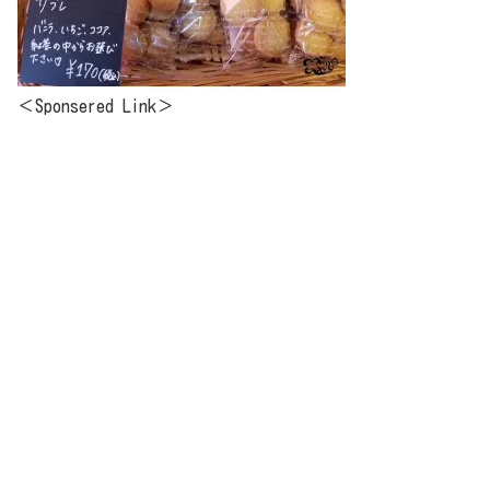
＜Sponsered Link＞