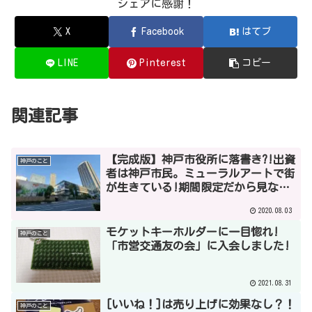
シェアに感謝！
X
Facebook
はてブ
LINE
Pinterest
コピー
関連記事
【完成版】神戸市役所に落書き?!出資
神戸のこと
者は神戸市民。ミューラルアートで街
が生きている!期間限定だから見なき
ゃ損！！
2020.08.03
モケットキーホルダーに一目惚れ!
神戸のこと
「市営交通友の会」に入会しました!
2021.08.31
[いいね！]は売り上げに効果なし？！
神戸のこと