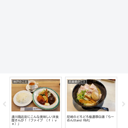
神戸のこと
兵庫県のこと
中
ト
湊川商店街にこんな美味しい洋食
尼崎のどろどろ極濃厚白湯「らー
山
！
屋さんが！「ファイブ （ｆｉｖ
めんStand R&R」
「
ｅ）」