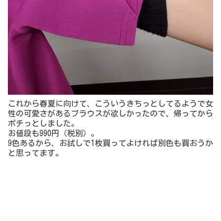
いサイズ コーデ 安い おしゃれ お洒落 20代 30代 40代
50代 女性 トップス
最後はこちら！
微妙なアップ写真で分かりにくいですが、スキニーパンツ
です。
スキニーってぴったりなイメージで避けがちだったんです
が、この生地の伸縮性が凄かった！
サイズはＭ～6Lで、カラーバリエーションもあると聞き、
ちょうどチュニックやロングのワンピの下に履くボトムス
が欲しいなぁと思ってたので、こちらも帰ってポチりまし
た。