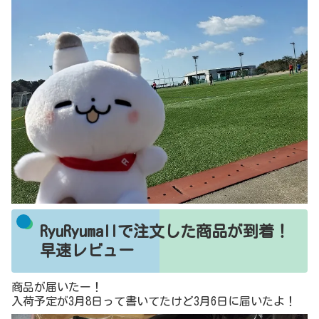
らコスパ重視！
Alotta 【４つの機能付】フリル袖Ｔシャツブラウス ピン
ク M レディース 5,000円（税抜）以上購入で送料無料 ブ
ラウス 春 レディースファッション アパレル 通販 大き
いサイズ コーデ 安い おしゃれ お洒落 20代 30代 40代
50代 女性 トップス