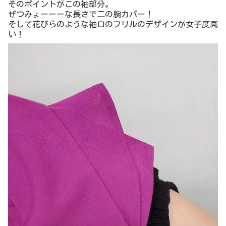
これから春夏に向けて、こういうきちっとしてるようで女
性の可愛さがあるブラウスが欲しかったので、帰ってから
ポチっとしました。
お値段も990円（税別）。
9色あるから、お試しで1枚買ってよければ別色も買おうか
と思ってます。
Alotta 【４つの機能付】フリル袖Ｔシャツブラウス ピン
ク M レディース 5,000円（税抜）以上購入で送料無料 ブ
ラウス 春 レディースファッション アパレル 通販 大き