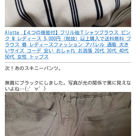
全体がゴムの生地でできたスキニーパンツな感じ。
ほんと楽だから別色もリピ決定です！！
A Happy Marilyn 魔法の美脚スキニーパンツ のび～る ス
トレッチ ツイル 魔法の 美脚 ボトムス 大きいサイズ レ
ディース パンツ すっきり 美脚 LL 3L 4L 5L 6L ぽっち
ゃり ゆったり かわいい おしゃれ カジュアル ナチュラ
ル 可愛い 太もも お尻 ブルー 4L レディース 5,000円
（税抜）以上購入で送料無料 スパッツ レギンス 春 レデ
ィースファッション アパレル 通販 大きいサイズ コーデ
安い おしゃれ お洒落 20代 30代 40代 50代 女性 パンツ
ズボン
次は、色々ショップを見ていてかわいーなーと思ったシャ
ツです。
これも部屋の照明で色がアレですが、グリーンのストライ
プを選びました。(;’∀’)