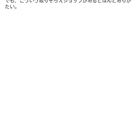
楽しみ～♪
RyuRyumallで注文した商品が到着！
早速レビュー