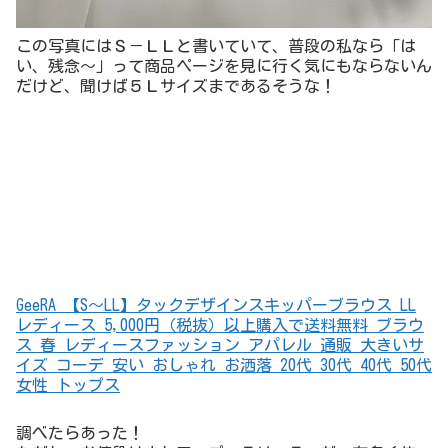
この写真にはＳ－ＬＬと書いていて、普段の私なら「は
い、残念～」って商品ページを見に行く気にもならないん
だけど、聞けば５Ｌサイズまであるそうな！
GeeRA 【S～LL】タックデザインスキッパーブラウス LL
レディース 5,000円（税抜）以上購入で送料無料 ブラウ
ス 春 レディースファッション アパレル 通販 大きいサ
イズ コーデ 安い おしゃれ お洒落 20代 30代 40代 50代
女性 トップス
調べたらあった！
ただし、お値段は少しアップ。そりゃそーだ。布多く使っ
てるんだから（心得ております）。デザインかわいくても
もう一声！ってサイズがない服が多いところで、この対応
があるだけでありがたいっす。
GeeRA 【3L～5L】タックデザインスキッパーブラウス ブ
ラック 4L レディース 5,000円（税抜）以上購入で送料無
料 ブラウス 春 レディースファッション アパレル 通販
大きいサイズ コーデ 安い おしゃれ お洒落 20代 30代