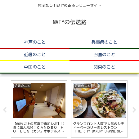
忖度なし！MATYの正直レビューサイト
MATYの伝送路
神戸のこと
兵庫県のこと
近畿のこと
四国のこと
中国のこと
関東のこと
近畿のこと
近畿のこと
中
けの
【60枚以上の写真で宿泊レポ】12
グランフロント大阪で人気のシテ
宮
階に露天風呂！ＣＡＮＤＥＯ Ｈ
ィーベーカリーのレストラン
ど
ＯＴＥＬＳ（カンデオホテルズ）
「THE CITY BAKERY BRASSERIE
っ
南海和歌山
RUBIN」でランチ！