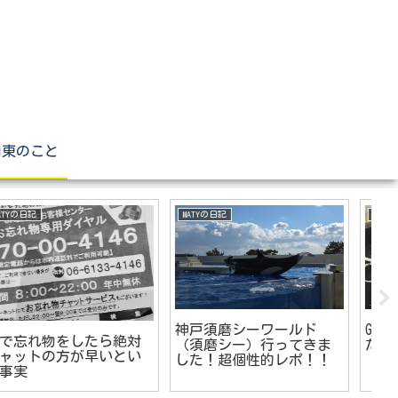
関東のこと
神戸のこと
MATYの日記
近
コストコ神戸に公共交通
9
深爪、爪を噛む癖がある
機関でいってきた～♪
「
ずぼらアラフォー女子が
草
選ぶNO.1ネイルシールは
これだ！