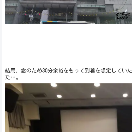
結局、念のため30分余裕をもって到着を想定してい
た…。