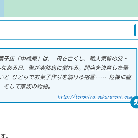
菓子店「中嶋庵」は、 母を亡くし、職人気質の父・
んなある日、肇が突然病に倒れる。閉店を決意した肇
いと ひとりでお菓子作りを続ける裕香…… 危機に直
、そして家族の物語。
http://tenohira.sakura-ent.com
です。