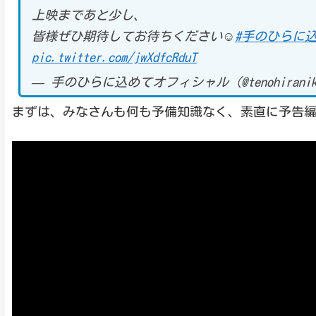
上映まであと少し、
皆様ぜひ期待してお待ちください☺︎
#手のひらに
pic.twitter.com/jwXdfcRduT
— 手のひらに込めてオフィシャル (@tenohiranik
まずは、みなさんも何も予備知識なく、素直に予告