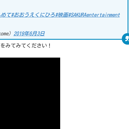
込めて
#おおうえくにひろ
#映画
#SAKURAentertainment
ome)
2019年6月3日
編をみてみてください！