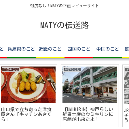
忖度なし！MATYの正直レビューサイト
MATYの伝送路
と
兵庫県のこと
近畿のこと
四国のこと
中国のこと
MATYの日記
MATYの日記
神戸須磨シーワールド
Galaxy Z Flip6が故障し
（須磨シー）行ってきま
た話
した！超個性的レポ！！