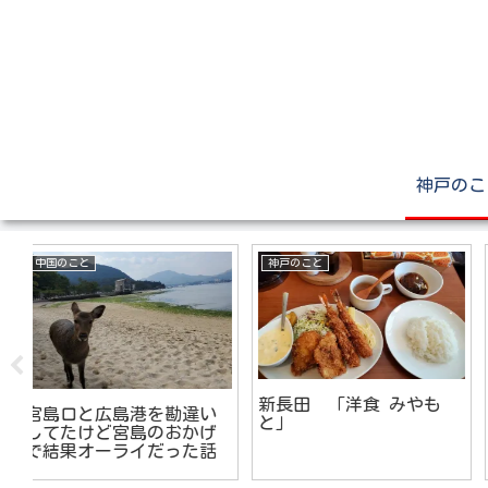
神戸のこ
神戸のこと
MATYの日記
食
【UMIKIRIN】神戸らしい
JRで忘れ物をしたら絶対
く
雑貨土産のウミキリンに
チャットの方が早いとい
店舗が出来たよ！
う事実