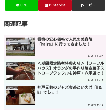
LINE
Pinterest
コピー
関連記事
板宿の安心価格で人気の美容院
神戸のこと
「hairs」に行ってきました！
2019.11.27
＜期間限定読者特典あり＞【ワーフル
神戸のこと
ハウス】オランダの手作り焼き菓子ス
トロープワッフルを神戸・六甲道で！
2018.11.10
神戸元町のジャズ喫茶といえば「M＆
神戸のこと
M」でしょ！
2020.11.16