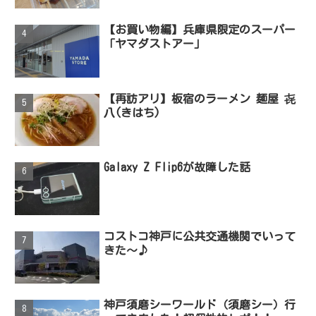
【お買い物編】兵庫県限定のスーパー
「ヤマダストアー」
【再訪アリ】板宿のラーメン 麺屋 㐂
八(きはち)
Galaxy Z Flip6が故障した話
コストコ神戸に公共交通機関でいって
きた～♪
神戸須磨シーワールド（須磨シー）行