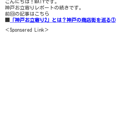
こんにちは！MATYです。
神戸お立寄りレポートの続きです。
前回の記事はこちら
■
「神戸お立寄り2」とは？神戸の商店街を巡る①
＜Sponsered Link＞