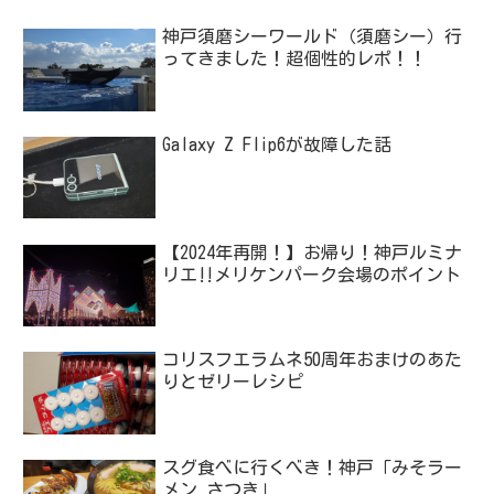
神戸須磨シーワールド（須磨シー）行
ってきました！超個性的レポ！！
Galaxy Z Flip6が故障した話
【2024年再開！】お帰り！神戸ルミナ
リエ‼メリケンパーク会場のポイント
コリスフエラムネ50周年おまけのあた
りとゼリーレシピ
スグ食べに行くべき！神戸「みそラー
メン さつき」