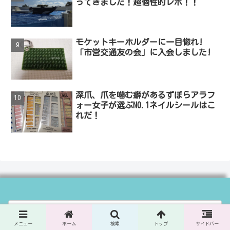
ってきました！超個性的レポ！！
モケットキーホルダーに一目惚れ!
「市営交通友の会」に入会しました!
深爪、爪を噛む癖があるずぼらアラフ
ォー女子が選ぶNO.1ネイルシールはこ
れだ！
メニュー
ホーム
検索
トップ
サイドバー