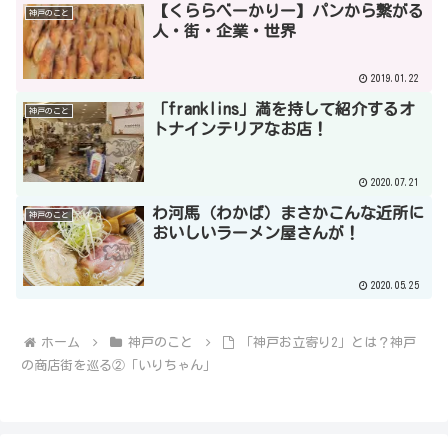
【くららべーかりー】パンから繋がる
神戸のこと
人・街・企業・世界
2019.01.22
「franklins」満を持して紹介するオ
神戸のこと
トナインテリアなお店！
2020.07.21
わ河馬（わかば）まさかこんな近所に
神戸のこと
おいしいラーメン屋さんが！
2020.05.25
ホーム
神戸のこと
「神戸お立寄り2」とは？神戸
の商店街を巡る②「いりちゃん」