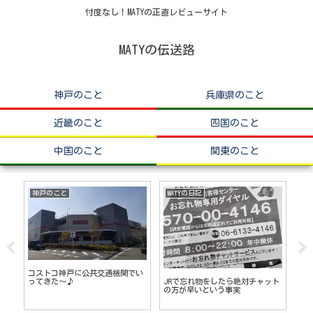
忖度なし！MATYの正直レビューサイト
MATYの伝送路
神戸のこと
兵庫県のこと
近畿のこと
四国のこと
中国のこと
関東のこと
神戸のこと
MATYの日記
神
ワー
コストコ神戸に公共交通機関でい
モ
JRで忘れ物をしたら絶対チャット
こ
ってきた～♪
「
の方が早いという事実
た!